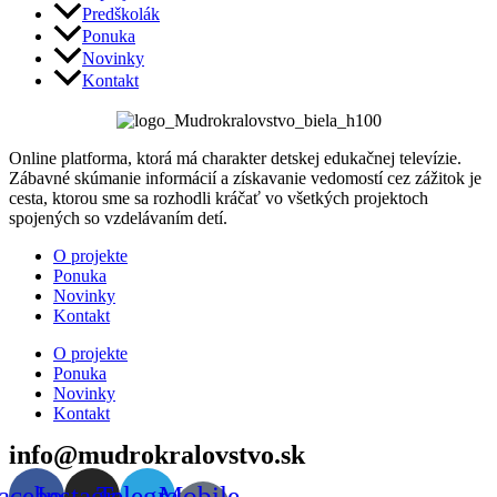
Predškolák
Ponuka
Novinky
Kontakt
Online platforma, ktorá má charakter detskej edukačnej televízie.
Zábavné skúmanie informácií a získavanie vedomostí cez zážitok je
cesta, ktorou sme sa rozhodli kráčať vo všetkých projektoch
spojených so vzdelávaním detí.
Menu
O projekte
Ponuka
Novinky
Kontakt
Menu
O projekte
Ponuka
Novinky
Kontakt
info@mudrokralovstvo.sk
acebook
Instagram
Telegram
Mobile-