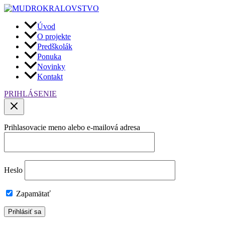
Preskočiť
na
obsah
Úvod
O projekte
Predškolák
Ponuka
Novinky
Kontakt
PRIHLÁSENIE
Prihlasovacie meno alebo e-mailová adresa
Heslo
Zapamätať