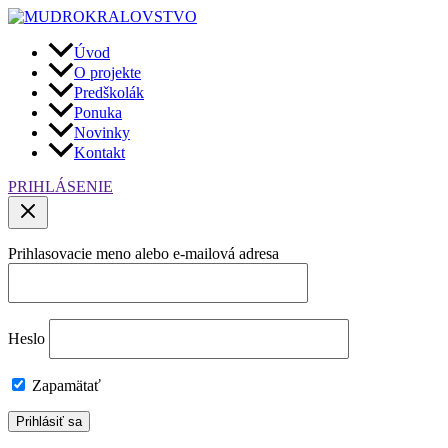
Preskočiť
na
obsah
Úvod
O projekte
Predškolák
Ponuka
Novinky
Kontakt
PRIHLÁSENIE
Prihlasovacie meno alebo e-mailová adresa
Heslo
Zapamätať