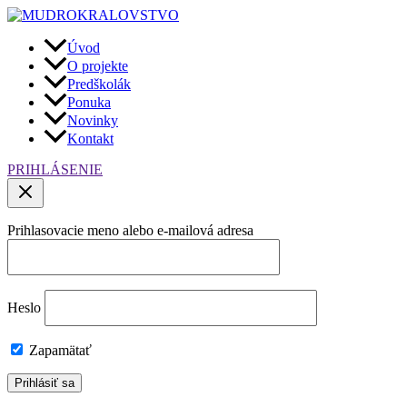
Preskočiť
na
obsah
Úvod
O projekte
Predškolák
Ponuka
Novinky
Kontakt
PRIHLÁSENIE
Prihlasovacie meno alebo e-mailová adresa
Heslo
Zapamätať