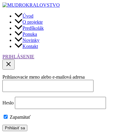
Preskočiť
na
obsah
Úvod
O projekte
Predškolák
Ponuka
Novinky
Kontakt
PRIHLÁSENIE
Prihlasovacie meno alebo e-mailová adresa
Heslo
Zapamätať