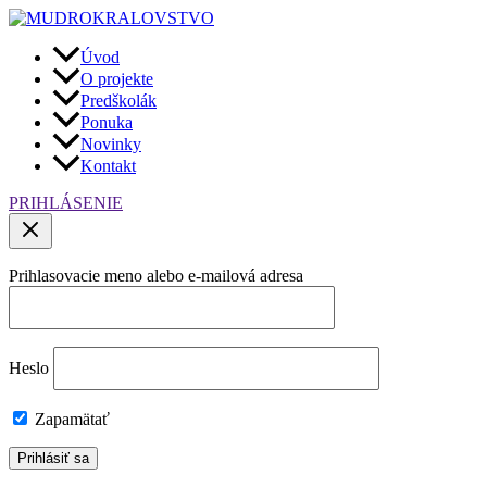
Preskočiť
na
obsah
Úvod
O projekte
Predškolák
Ponuka
Novinky
Kontakt
PRIHLÁSENIE
Prihlasovacie meno alebo e-mailová adresa
Heslo
Zapamätať