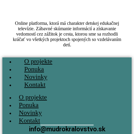
Online platforma, ktorá má charakter detskej edukačnej
televízie. Zábavné skúmanie informácií a získavanie
vedomostí cez zážitok je cesta, ktorou sme sa rozhodli
kráčať vo všetkých projektoch spojených so vzdelávaním
detí.
Menu
O projekte
Ponuka
Novinky
Kontakt
Menu
O projekte
Ponuka
Novinky
Kontakt
info@mudrokralovstvo.sk