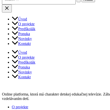
Úvod
O projekte
Predškolák
Ponuka
Novinky
Kontakt
Úvod
O projekte
Predškolák
Ponuka
Novinky
Kontakt
Online platforma, ktorá má charakter detskej edukačnej televízie. Zá
vzdelávaním detí.
Menu
O projekte