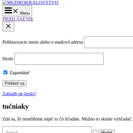
Main
Menu
Menu
PRIHLÁSENIE
Prihlasovacie meno alebo e-mailová adresa
Heslo
Zapamätať
Zabudli ste heslo?
tučniaky
Zdá sa, že nemôžeme nájsť to čo hľadáte. Možno to skúste vyhľadať.
Vyhľadať: