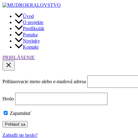
Preskočiť
na
obsah
Úvod
O projekte
Predškolák
Ponuka
Novinky
Kontakt
PRIHLÁSENIE
Prihlasovacie meno alebo e-mailová adresa
Heslo
Zapamätať
Zabudli ste heslo?