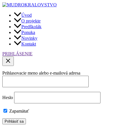
Preskočiť
na
obsah
Úvod
O projekte
Predškolák
Ponuka
Novinky
Kontakt
PRIHLÁSENIE
Prihlasovacie meno alebo e-mailová adresa
Heslo
Zapamätať