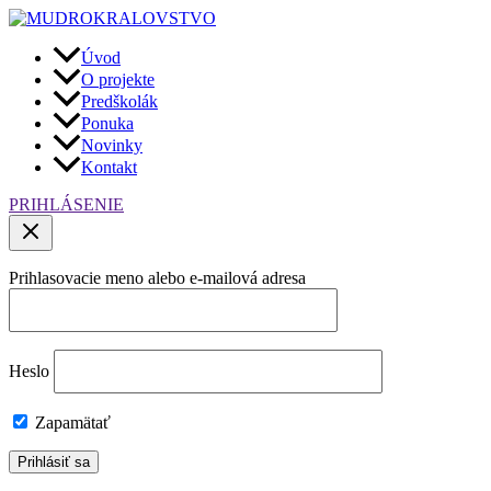
Preskočiť
na
obsah
Úvod
O projekte
Predškolák
Ponuka
Novinky
Kontakt
PRIHLÁSENIE
Prihlasovacie meno alebo e-mailová adresa
Heslo
Zapamätať