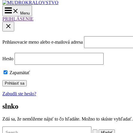
Main
Menu
Menu
PRIHLÁSENIE
Prihlasovacie meno alebo e-mailová adresa
Heslo
Zapamätať
Zabudli ste heslo?
slnko
Zdá sa, že nemôžeme nájsť to čo hľadáte. Možno to skúste vyhľadať.
Vyhľadať: