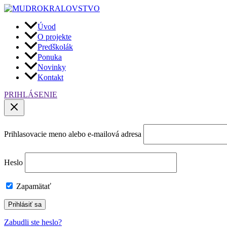
Preskočiť
na
obsah
Úvod
O projekte
Predškolák
Ponuka
Novinky
Kontakt
PRIHLÁSENIE
Prihlasovacie meno alebo e-mailová adresa
Heslo
Zapamätať
Zabudli ste heslo?