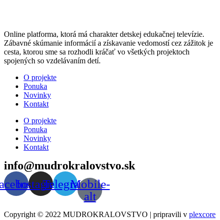
Online platforma, ktorá má charakter detskej edukačnej televízie.
Zábavné skúmanie informácií a získavanie vedomostí cez zážitok je
cesta, ktorou sme sa rozhodli kráčať vo všetkých projektoch
spojených so vzdelávaním detí.
Menu
O projekte
Ponuka
Novinky
Kontakt
Menu
O projekte
Ponuka
Novinky
Kontakt
info@mudrokralovstvo.sk
acebook
Instagram
Telegram
Mobile-
alt
Copyright © 2022 MUDROKRALOVSTVO | pripravili v
plexcore