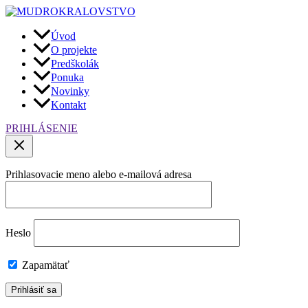
Preskočiť
na
obsah
Úvod
O projekte
Predškolák
Ponuka
Novinky
Kontakt
PRIHLÁSENIE
Prihlasovacie meno alebo e-mailová adresa
Heslo
Zapamätať