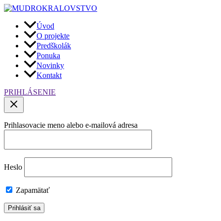
Preskočiť
na
obsah
Úvod
O projekte
Predškolák
Ponuka
Novinky
Kontakt
PRIHLÁSENIE
Prihlasovacie meno alebo e-mailová adresa
Heslo
Zapamätať