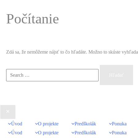
Počítanie
Zdá sa, že nemôžeme nájsť to čo hľadáte. Možno to skúste vyhľada
Vyhľadať:
Úvod
O projekte
Predškolák
Ponuka
Úvod
O projekte
Predškolák
Ponuka