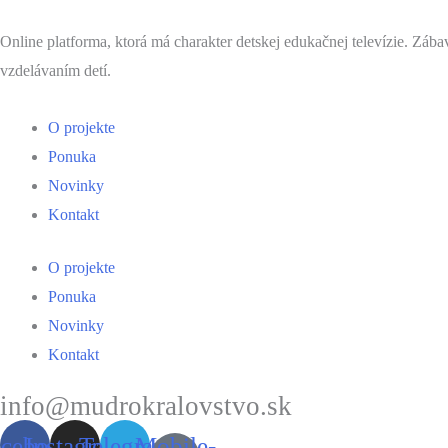
Online platforma, ktorá má charakter detskej edukačnej televízie. Záb
vzdelávaním detí.
Menu
O projekte
Ponuka
Novinky
Kontakt
Menu
O projekte
Ponuka
Novinky
Kontakt
info@mudrokralovstvo.sk
acebook
Instagram
Telegram
Mobile-