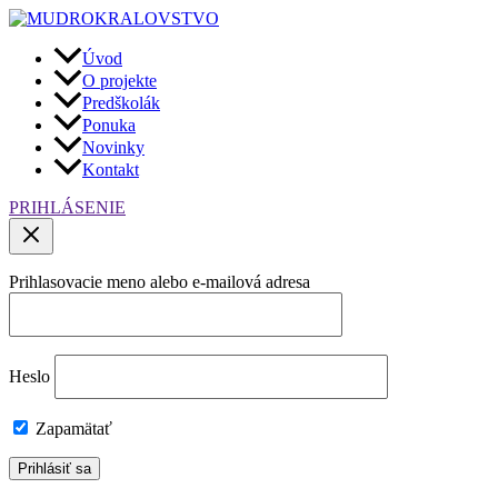
Preskočiť
na
obsah
Úvod
O projekte
Predškolák
Ponuka
Novinky
Kontakt
PRIHLÁSENIE
Prihlasovacie meno alebo e-mailová adresa
Heslo
Zapamätať