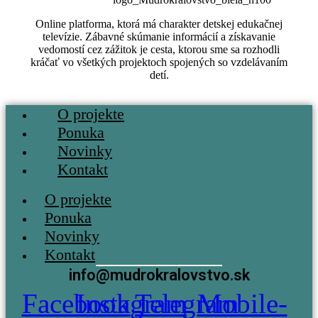
Online platforma, ktorá má charakter detskej edukačnej
televízie. Zábavné skúmanie informácií a získavanie
vedomostí cez zážitok je cesta, ktorou sme sa rozhodli
kráčať vo všetkých projektoch spojených so vzdelávaním
detí.
Menu
O projekte
Ponuka
Novinky
Kontakt
Menu
O projekte
Ponuka
Novinky
Kontakt
info@mudrokralovstvo.sk
Facebook
Instagram
Telegram
Mobile-