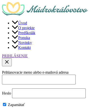
Preskočiť
na
obsah
Úvod
O projekte
Predškolák
Ponuka
Novinky
Kontakt
PRIHLÁSENIE
Prihlasovacie meno alebo e-mailová adresa
Heslo
Zapamätať