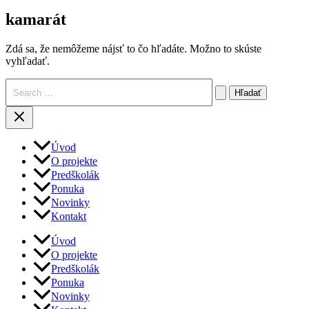
kamarát
Zdá sa, že nemôžeme nájsť to čo hľadáte. Možno to skúste
vyhľadať.
Vyhľadať:
Úvod
O projekte
Predškolák
Ponuka
Novinky
Kontakt
Úvod
O projekte
Predškolák
Ponuka
Novinky