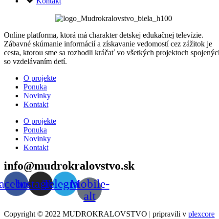
Kontakt
Online platforma, ktorá má charakter detskej edukačnej televízie.
Zábavné skúmanie informácií a získavanie vedomostí cez zážitok je
cesta, ktorou sme sa rozhodli kráčať vo všetkých projektoch spojenýc
so vzdelávaním detí.
Menu
O projekte
Ponuka
Novinky
Kontakt
Menu
O projekte
Ponuka
Novinky
Kontakt
info@mudrokralovstvo.sk
acebook
Instagram
Telegram
Mobile-
alt
Copyright © 2022 MUDROKRALOVSTVO | pripravili v
plexcore