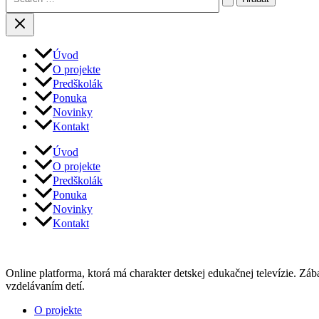
Úvod
O projekte
Predškolák
Ponuka
Novinky
Kontakt
Úvod
O projekte
Predškolák
Ponuka
Novinky
Kontakt
Online platforma, ktorá má charakter detskej edukačnej televízie. Zá
vzdelávaním detí.
Menu
O projekte