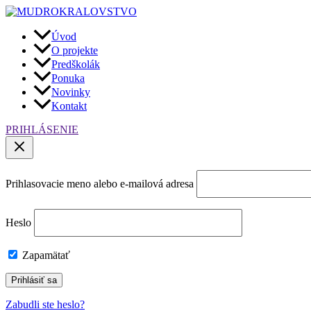
Preskočiť
na
obsah
Úvod
O projekte
Predškolák
Ponuka
Novinky
Kontakt
PRIHLÁSENIE
Prihlasovacie meno alebo e-mailová adresa
Heslo
Zapamätať
Zabudli ste heslo?