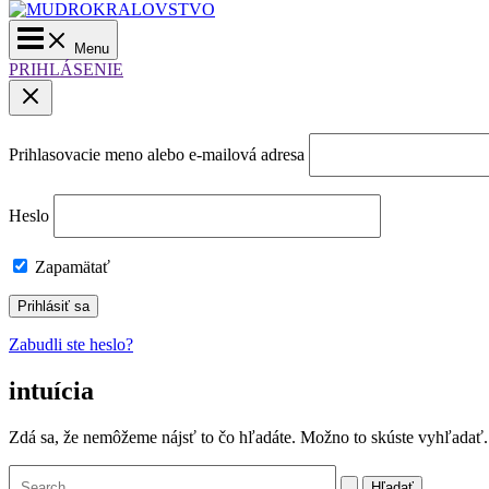
Main
Menu
Menu
PRIHLÁSENIE
Prihlasovacie meno alebo e-mailová adresa
Heslo
Zapamätať
Zabudli ste heslo?
intuícia
Zdá sa, že nemôžeme nájsť to čo hľadáte. Možno to skúste vyhľadať.
Vyhľadať: