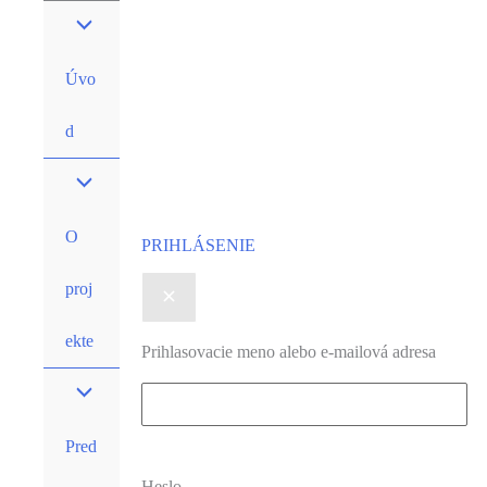
Preskočiť
na
obsah
Úvo
d
O
PRIHLÁSENIE
proj
ekte
Prihlasovacie meno alebo e-mailová adresa
Pred
Heslo