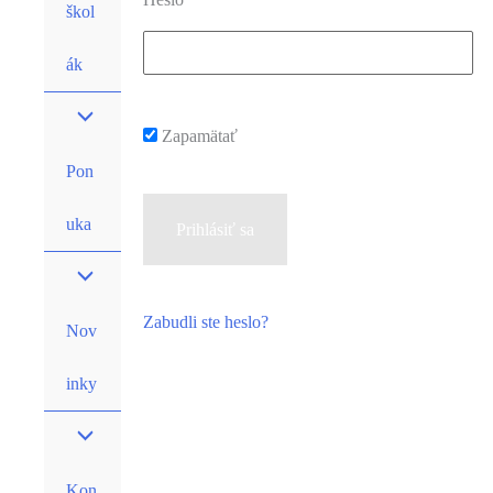
škol
ák
Zapamätať
Pon
uka
Zabudli ste heslo?
Nov
inky
Kon