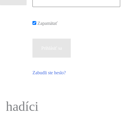
Main
Menu
Zapamätať
Zabudli ste heslo?
hadíci