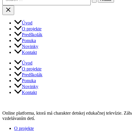
Úvod
O projekte
Predškolák
Ponuka
Novinky
Kontakt
Úvod
O projekte
Predškolák
Ponuka
Novinky
Kontakt
Online platforma, ktorá má charakter detskej edukačnej televízie. Zá
vzdelávaním detí.
Menu
O projekte