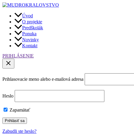
Preskočiť
na
obsah
Úvod
O projekte
Predškolák
Ponuka
Novinky
Kontakt
PRIHLÁSENIE
Prihlasovacie meno alebo e-mailová adresa
Heslo
Zapamätať
Zabudli ste heslo?