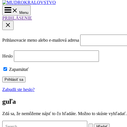
Main
Menu
Menu
PRIHLÁSENIE
Prihlasovacie meno alebo e-mailová adresa
Heslo
Zapamätať
Zabudli ste heslo?
guľa
Zdá sa, že nemôžeme nájsť to čo hľadáte. Možno to skúste vyhľadať.
Vyhľadať: