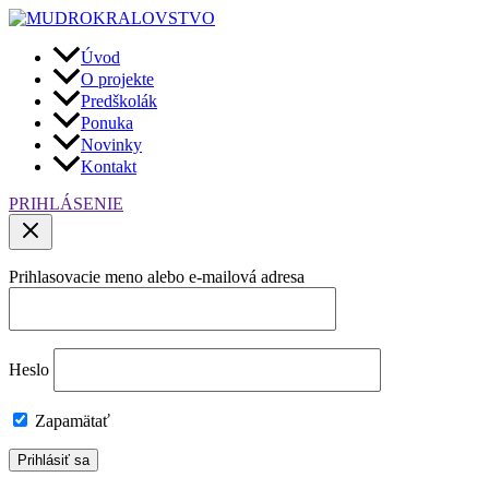
Preskočiť
na
obsah
Úvod
O projekte
Predškolák
Ponuka
Novinky
Kontakt
PRIHLÁSENIE
Prihlasovacie meno alebo e-mailová adresa
Heslo
Zapamätať