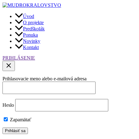
Preskočiť
na
obsah
Úvod
O projekte
Predškolák
Ponuka
Novinky
Kontakt
PRIHLÁSENIE
Prihlasovacie meno alebo e-mailová adresa
Heslo
Zapamätať