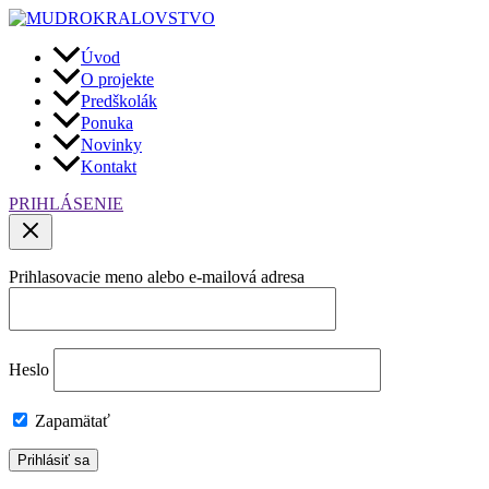
Preskočiť
na
obsah
Úvod
O projekte
Predškolák
Ponuka
Novinky
Kontakt
PRIHLÁSENIE
Prihlasovacie meno alebo e-mailová adresa
Heslo
Zapamätať