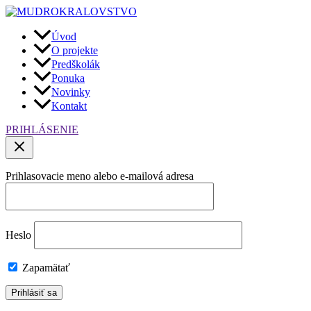
Preskočiť
na
obsah
Úvod
O projekte
Predškolák
Ponuka
Novinky
Kontakt
PRIHLÁSENIE
Prihlasovacie meno alebo e-mailová adresa
Heslo
Zapamätať